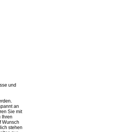
esse und
erden.
spannt an
en Sie mit
 Ihren
uf Wunsch
lich stehen